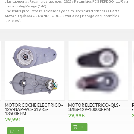
a las categorías
Recambios juguetes
(282) y
Recambios PEG PEREGO
(119) y a
la marca
Peg Perego
(146).
Encuentra productos relacionados y de similares características a
Parte
Motor Izquierda GROUND FORCE Batería Peg Perego
en "Recambios
juguetes".
MOTOR COCHE ELÉCTRICO-
MOTOR ELÉCTRICO-QLS-
P
12V-NAP-W5-31VKS-
3288-12V-10000RPM
13500RPM
29,99€
29,99€