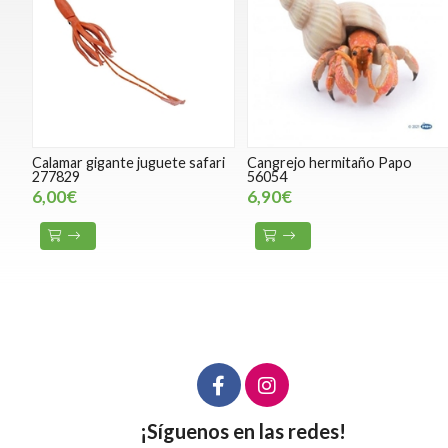
Calamar gigante juguete safari
Cangrejo hermitaño Papo
277829
56054
6,00€
6,90€
¡Síguenos en las redes!