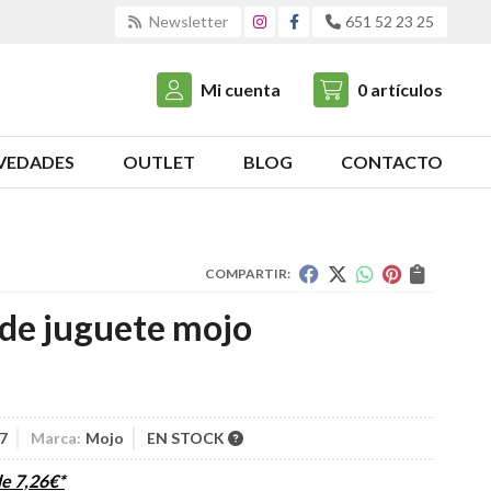
Newsletter
651 52 23 25
Mi cuenta
0
artículos
VEDADES
OUTLET
BLOG
CONTACTO
COMPARTIR:
 de juguete mojo
7
Marca:
Mojo
EN STOCK
de
7,26
€
*