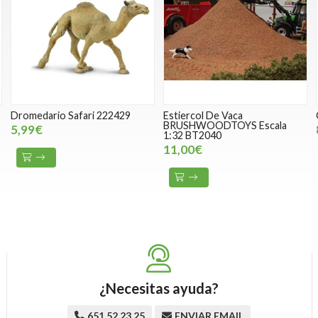
Dromedario Safari 222429
Estiercol De Vaca
BRUSHWOODTOYS Escala
5,99€
1:32 BT2040
11,00€
¿Necesitas ayuda?
651 52 23 25
ENVIAR EMAIL