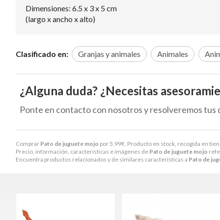
Dimensiones: 6.5 x 3 x 5 cm
(largo x ancho x alto)
Clasificado en:
Granjas y animales
Animales
Anim
¿Alguna duda? ¿Necesitas asesorami
Ponte en contacto con nosotros y resolveremos tus 
Comprar
Pato de juguete mojo
por
5,99
€
. Producto en stock, recogida en tien
Precio, información, características e imágenes de
Pato de juguete mojo
refe
Encuentra productos relacionados y de similares características a
Pato de ju