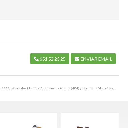
651 52 23 25
ENVIAR EMAIL
(1611),
Animales
(1508) y
Animales de Granja
(404) y a la marca
Mojo
(329).