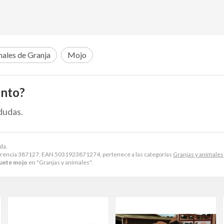
ales de Granja
Mojo
ento?
dudas.
da.
rencia 387127, EAN 5031923871274, pertenece a las categorías
Granjas y animales
guete mojo
en "Granjas y animales".