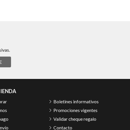
ivas.
E
TIENDA
rar
Boletines informativos
mos
Promociones vigentes
pago
Validar cheque regalo
nvío
Contacto