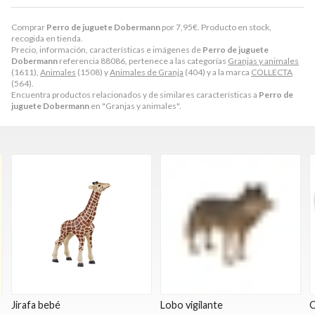
Comprar
Perro de juguete Dobermann
por
7,95
€
. Producto en stock,
recogida en tienda.
Precio, información, características e imágenes de
Perro de juguete
Dobermann
referencia 88086, pertenece a las categorías
Granjas y animales
(1611),
Animales
(1508) y
Animales de Granja
(404) y a la marca
COLLECTA
(564).
Encuentra productos relacionados y de similares características a
Perro de
juguete Dobermann
en "Granjas y animales".
Jirafa bebé
Lobo vigilante
O