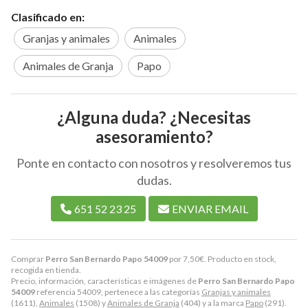
Clasificado en:
Granjas y animales
Animales
Animales de Granja
Papo
¿Alguna duda? ¿Necesitas
asesoramiento?
Ponte en contacto con nosotros y resolveremos tus
dudas.
651 52 23 25
ENVIAR EMAIL
Comprar
Perro San Bernardo Papo 54009
por
7,50
€
. Producto en stock,
recogida en tienda.
Precio, información, características e imágenes de
Perro San Bernardo Papo
54009
referencia 54009, pertenece a las categorías
Granjas y animales
(1611),
Animales
(1508) y
Animales de Granja
(404) y a la marca
Papo
(291).