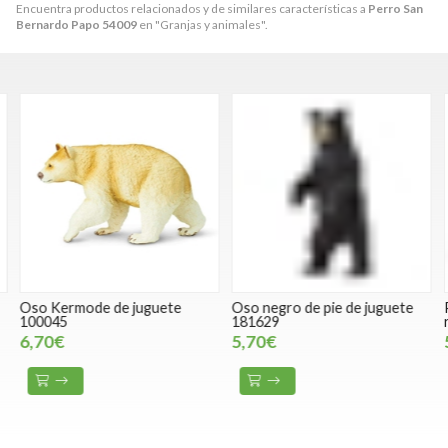
Encuentra productos relacionados y de similares características a
Perro San
Bernardo Papo 54009
en "Granjas y animales".
Oso Kermode de juguete
Oso negro de pie de juguete
P
100045
181629
r
6,70€
5,70€