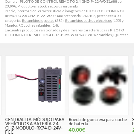
Comprar
PILOTO DE CONTROL REMOTO 2.4 GHZ-P-22-WXE1688
por
23,99
€
. Producto en stock, recogida en tienda.
Precio, información, características e imágenes de
PILOTO DE CONTROL
REMOTO 2.4 GHZ-P-22-WXE1688
referencia CBA 108, pertenece a las
categorías
Recambios juguetes
(282),
Recambios coches eléctricos
(155) y
Mandos RC coches infantiles
(14).
Encuentra productos relacionados y de similares características a
PILOTO
DE CONTROL REMOTO 2.4 GHZ-P-22-WXE1688
en "Recambios juguetes".
CENTRALITA-MÓDULO PARA
Rueda de goma eva para coche
S
VEHÍCULOS A BATERÍA 2.4
de batería
b
GHZ-MODULO-RX74-D-24V-
40,00€
FCC