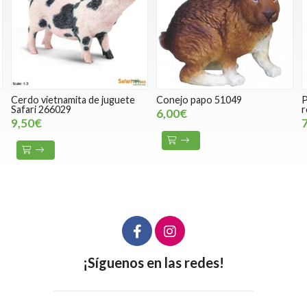
etnamita de juguete
Conejo papo 51049
Perro mini d
66029
republic
6,00€
7,50€
¡Síguenos en las redes!