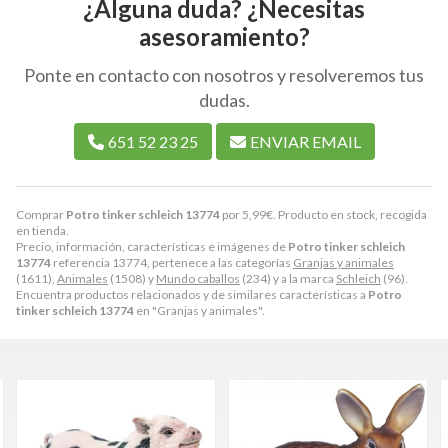
¿Alguna duda? ¿Necesitas
asesoramiento?
Ponte en contacto con nosotros y resolveremos tus
dudas.
651 52 23 25
ENVIAR EMAIL
Comprar
Potro tinker schleich 13774
por
5,99
€
. Producto en stock, recogida
en tienda.
Precio, información, características e imágenes de
Potro tinker schleich
13774
referencia 13774, pertenece a las categorías
Granjas y animales
(1611),
Animales
(1508) y
Mundo caballos
(234) y a la marca
Schleich
(96).
Encuentra productos relacionados y de similares características a
Potro
tinker schleich 13774
en "Granjas y animales".