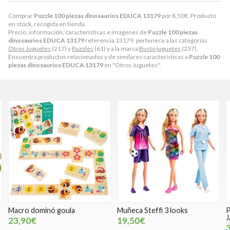
Comprar
Puzzle 100 piezas dinosaurios EDUCA 13179
por
8,50
€
. Producto
en stock, recogida en tienda.
Precio, información, características e imágenes de
Puzzle 100 piezas
dinosaurios EDUCA 13179
referencia 13179, pertenece a las categorías
Otros Juguetes
(217) y
Puzzles
(61) y a la marca
Busto juguetes
(237).
Encuentra productos relacionados y de similares características a
Puzzle 100
piezas dinosaurios EDUCA 13179
en "Otros Juguetes".
Muñeca Steffi 3 looks
Patinete Scooter Rojo co
JAMARA 461650
19,50€
37,99€