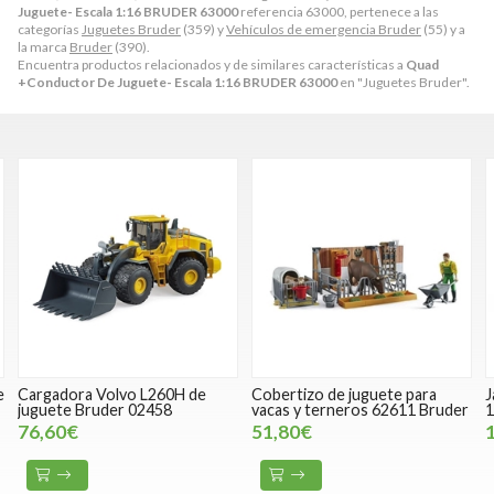
Juguete- Escala 1:16 BRUDER 63000
referencia 63000, pertenece a las
categorías
Juguetes Bruder
(359) y
Vehículos de emergencia Bruder
(55) y a
la marca
Bruder
(390).
Encuentra productos relacionados y de similares características a
Quad
+Conductor De Juguete- Escala 1:16 BRUDER 63000
en "Juguetes Bruder".
e
Cargadora Volvo L260H de
Cobertizo de juguete para
J
juguete Bruder 02458
vacas y terneros 62611 Bruder
1
76,60€
51,80€