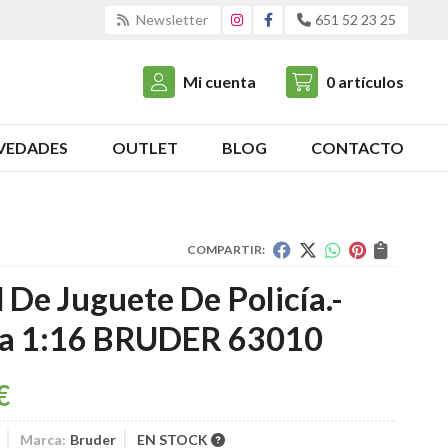
Newsletter
651 52 23 25
Mi cuenta
0
artículos
VEDADES
OUTLET
BLOG
CONTACTO
COMPARTIR:
De Juguete De Policía.-
la 1:16 BRUDER 63010
€
Marca:
Bruder
EN STOCK