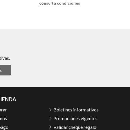
consulta condiciones
ivas.
E
TIENDA
rar
Boletines informativos
mos
Promociones vigentes
pago
Validar cheque regalo