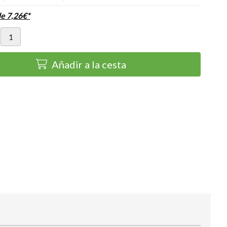
de
7,26
€
*
Añadir a la cesta