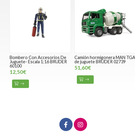
Bombero Con Accesorios De
Camión hormigonera MAN TG
Juguete- Escala 1:16 BRUDER
de juguete BRUDER 02739
60100
51,60€
12,50€