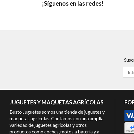
¡Síguenos en las redes!
Susc
JUGUETES Y MAQUETAS AGRÍCOLAS
FO
Busto Juguetes somos una tienda de juguetes y
maquetas agrícolas. Contamos con una amplia
variedad de juguetes agrícolas y otros
productos como coches, motos a batería y a