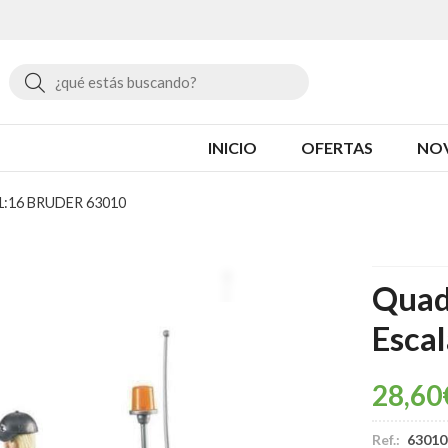
Buscar
INICIO
OFERTAS
NO
a 1:16 BRUDER 63010
Quad 
Esca
28,60
Ref.:
63010