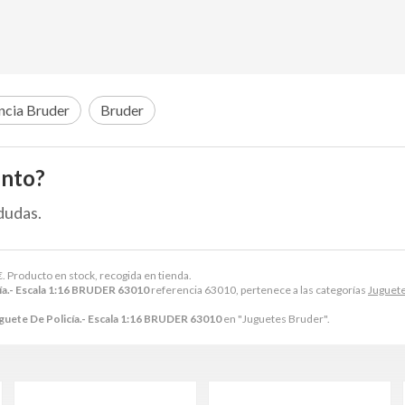
ncia Bruder
Bruder
ento?
dudas.
€
. Producto en stock, recogida en tienda.
ía.- Escala 1:16 BRUDER 63010
referencia 63010, pertenece a las categorías
Juguet
guete De Policía.- Escala 1:16 BRUDER 63010
en "Juguetes Bruder".