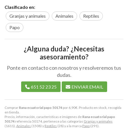
Clasificado en:
Granjas y animales
Animales
Reptiles
Papo
¿Alguna duda? ¿Necesitas
asesoramiento?
Ponte en contacto con nosotros y resolveremos tus
dudas.
651 52 23 25
ENVIAR EMAIL
Comprar
Rana ecuatorial papo 50174
por
6,90
€
. Producto en stock, recogida
en tienda.
Precio, información, características e imágenes de
Rana ecuatorial papo
50174
referencia 50174, pertenece a las categorías
Granjas y animales
(1611),
Animales
(1508) y
Reptiles
(28) y a la marca
Papo
(291).