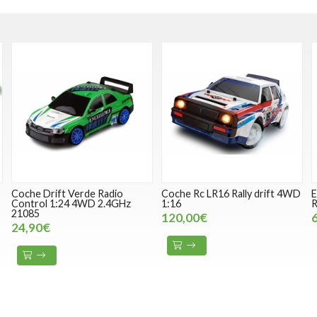
Coche Rc LR16 Rally drift 4WD
Excavadora JCB 1:20 2,4GHz
z
1:16
Radiocontrol JAMARA 40498
120,00€
64,99€