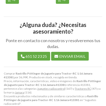
¿Alguna duda? ¿Necesitas
asesoramiento?
Ponte en contacto con nosotros y resolveremos tus
dudas.
651 52 23 25
ENVIAR EMAIL
Comprar
Rastrillo Pöttinger de juguete para Tractor-RC 1:16 Jamara
413381
por
36,99
€
. Producto en stock, recogida en tienda.
Precio, información, características, video e imágenes de
Rastrillo Pöttinger
de juguete para Tractor-RC 1:16 Jamara 413381
referencia 413381,
pertenece a las categorías
Juguetes radiocontrol
(167) y
Tractores RC
(47) y a
la marca
Jamara
(116).
Encuentra productos relacionados y de similares características a
Rastrillo
Pöttinger de juguete para Tractor-RC 1:16 Jamara 413381
en "Juguetes
radiocontrol".