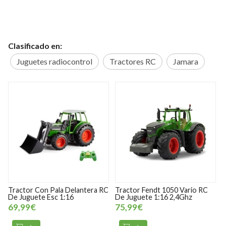
Clasificado en:
Juguetes radiocontrol
Tractores RC
Jamara
tera RC
Tractor Fendt 1050 Vario RC
Tractor Radiocontrol Fendt
De Juguete 1:16 2,4Ghz
1050 Vario Municipal 2.4 GH
De Juguete JAMARA 40504
75,99€
75,99€