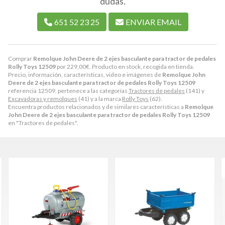
dudas.
651 52 23 25
ENVIAR EMAIL
Comprar
Remolque John Deere de 2 ejes basculante para tractor de pedales
Rolly Toys 12509
por
229,00
€
. Producto en stock, recogida en tienda.
Precio, información, características, video e imágenes de
Remolque John
Deere de 2 ejes basculante para tractor de pedales Rolly Toys 12509
referencia 12509, pertenece a las categorías
Tractores de pedales
(141) y
Excavadoras y remolques
(41) y a la marca
Rolly Toys
(62).
Encuentra productos relacionados y de similares características a
Remolque
John Deere de 2 ejes basculante para tractor de pedales Rolly Toys 12509
en "Tractores de pedales".