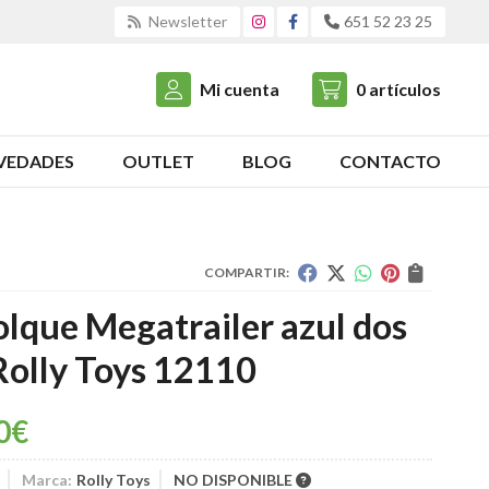
Newsletter
651 52 23 25
Mi cuenta
0
artículos
VEDADES
OUTLET
BLOG
CONTACTO
COMPARTIR:
lque Megatrailer azul dos
Rolly Toys 12110
0
€
Marca:
Rolly Toys
NO DISPONIBLE