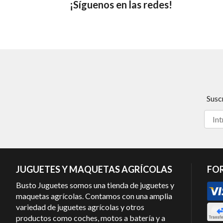
¡Síguenos en las redes!
Susc
JUGUETES Y MAQUETAS AGRÍCOLAS
FO
Busto Juguetes somos una tienda de juguetes y
maquetas agrícolas. Contamos con una amplia
variedad de juguetes agrícolas y otros
productos como coches, motos a batería y a