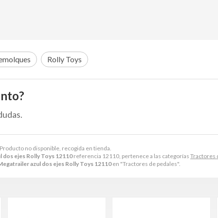
remolques
Rolly Toys
ento?
dudas.
 Producto no disponible, recogida en tienda.
 dos ejes Rolly Toys 12110
referencia 12110, pertenece a las categorías
Tractores 
gatrailer azul dos ejes Rolly Toys 12110
en "Tractores de pedales".