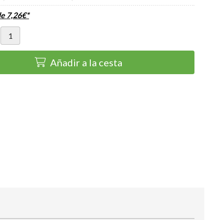
de
7,26
€
*
Añadir a la cesta