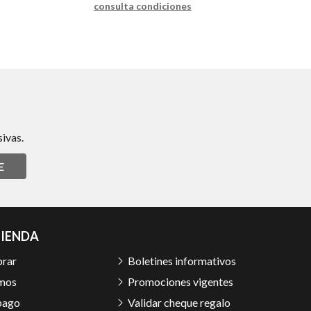
consulta condiciones
ivas.
E
TIENDA
rar
Boletines informativos
mos
Promociones vigentes
pago
Validar cheque regalo