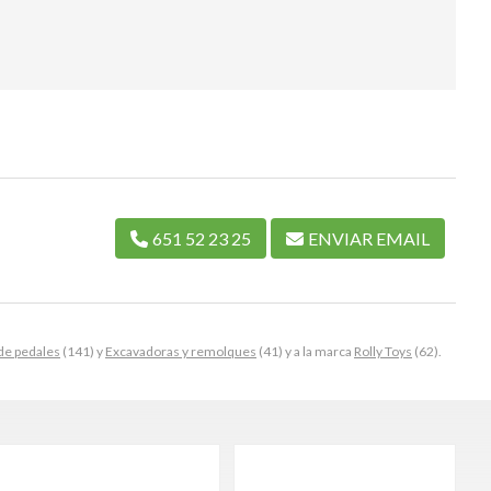
651 52 23 25
ENVIAR EMAIL
de pedales
(141) y
Excavadoras y remolques
(41) y a la marca
Rolly Toys
(62).