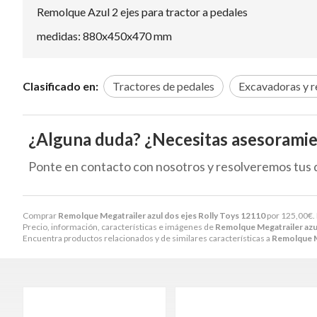
Remolque Azul 2 ejes para tractor a pedales
medidas: 880x450x470 mm
Clasificado en:
Tractores de pedales
Excavadoras y 
¿Alguna duda? ¿Necesitas asesorami
Ponte en contacto con nosotros y resolveremos tus 
Comprar
Remolque Megatrailer azul dos ejes Rolly Toys 12110
por
125,00
€
.
Precio, información, características e imágenes de
Remolque Megatrailer azul
Encuentra productos relacionados y de similares características a
Remolque Me