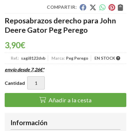
COMPARTIR:
Reposabrazos derecho para John
Deere Gator Peg Perego
3,90
€
Ref.:
sagi8122dvb
Marca:
Peg Perego
EN STOCK
envío desde
7,26
€
*
Cantidad
Añadir a la cesta
Información