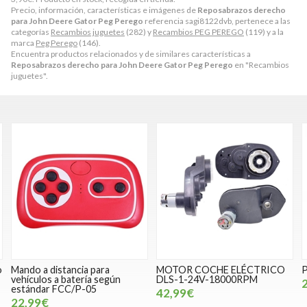
Precio, información, características e imágenes de
Reposabrazos derecho
para John Deere Gator Peg Perego
referencia sagi8122dvb, pertenece a las
categorías
Recambios juguetes
(282) y
Recambios PEG PEREGO
(119) y a la
marca
Peg Perego
(146).
Encuentra productos relacionados y de similares características a
Reposabrazos derecho para John Deere Gator Peg Perego
en "Recambios
juguetes".
o
Mando a distancia para
MOTOR COCHE ELÉCTRICO
P
vehículos a batería según
DLS-1-24V-18000RPM
estándar FCC/P-05
42,99€
22,99€