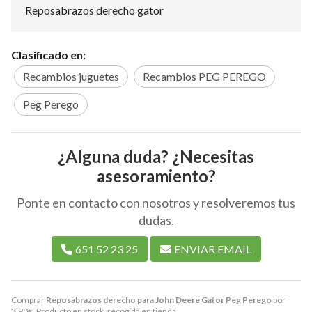
Reposabrazos derecho gator
Clasificado en:
Recambios juguetes
Recambios PEG PEREGO
Peg Perego
¿Alguna duda? ¿Necesitas
asesoramiento?
Ponte en contacto con nosotros y resolveremos tus
dudas.
651 52 23 25
ENVIAR EMAIL
Comprar
Reposabrazos derecho para John Deere Gator Peg Perego
por
3,90
€
. Producto en stock, recogida en tienda.