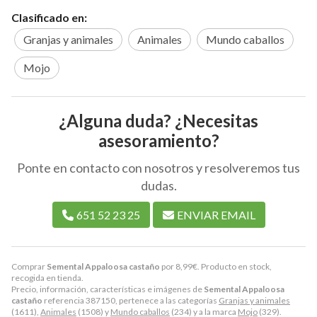
Clasificado en:
Granjas y animales
Animales
Mundo caballos
Mojo
¿Alguna duda? ¿Necesitas
asesoramiento?
Ponte en contacto con nosotros y resolveremos tus
dudas.
651 52 23 25
ENVIAR EMAIL
Comprar
Semental Appaloosa castaño
por
8,99
€
. Producto en stock,
recogida en tienda.
Precio, información, características e imágenes de
Semental Appaloosa
castaño
referencia 387150, pertenece a las categorías
Granjas y animales
(1611),
Animales
(1508) y
Mundo caballos
(234) y a la marca
Mojo
(329).