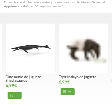
Encuentra productos relacionados y de similares características a
Semental
Appaloosa castaño
en "Granjas y animales".
Dinosaurio de juguete
Tapir Malayo de juguete
T
Shastasaurus
B
6,99€
6,99€