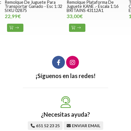
c
Remolque De Juguete Para
Remolque Plataforma De
T
Transportar Ganado - Esc 1:32
Juguete KANE .- Escala 1:16
C
SIKU 02875
BRITAINS 43112A1
E
22,99€
33,00€
¡Síguenos en las redes!
¿Necesitas ayuda?
651 52 23 25
ENVIAR EMAIL