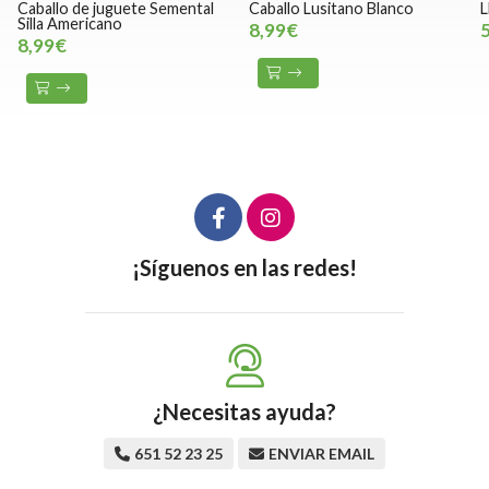
Caballo de juguete Semental
Caballo Lusitano Blanco
L
Silla Americano
8,99€
8,99€
¡Síguenos en las redes!
¿Necesitas ayuda?
651 52 23 25
ENVIAR EMAIL