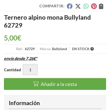
COMPARTIR:
Ternero alpino mona Bullyland
62729
5,00
€
Ref.:
62729
Marca:
Bullyland
EN STOCK
envío desde
7,26
€
*
Cantidad
Añadir a la cesta
Información