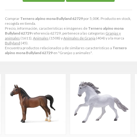
Comprar
Ternero alpino mona Bullyland 62729
por
5,00
€
. Producto en stock,
recogida en tienda.
Precio, información, características e imágenes de
Ternero alpino mona
Bullyland 62729
referencia 62729, pertenece a las categorías
Granjas y
animales
(1611),
Animales
(1508) y
Animales de Granja
(404) y a la marca
Bullyland
(45).
Encuentra productos relacionados y de similares características a
Ternero
alpino mona Bullyland 62729
en "Granjas y animales".