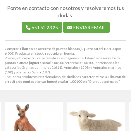
Ponte en contacto con nosotros y resolveremos tus
dudas.
651 52 23 25
ENVIAR EMAIL
Comprar
Tiburón de arrecife de puntas blancas juguete safari 100100
por
6,00
€
. Producto en stock, recogida en tienda.
Precio, información, características e imágenes de
Tiburón de arrecife de
puntas blancas juguete safari 100100
referencia 100100, pertenece a las
categorías
Granjas y animales
(1611),
Animales
(1508) y
Animales marinos
(190) y a la marca
Safari
(197).
Encuentra productos relacionados y de similares características a
Tiburón de
arrecife de puntas blancas juguete safari 100100
en "Granjas y animales".