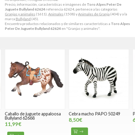
Precio, información, características e imágenes de
Toro Alpes Peter De
Juguete Bullyland 62624
referencia 62624, pertenece a las categorías
Granjas y animales
(1611),
Animales
(1508) y
Animales de Granja
(404) y a la
marca
Bullyland
(45).
Encuentra productos relacionados y de similares características a
Toro Alpes
Peter De Juguete Bullyland 62624
en "Granjas y animales".
Caballo de juguete appaloosa
Cebra macho PAPO 50249
P
Bullyland 62668
8,50€
11,99€