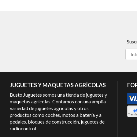
Susc
JUGUETES Y MAQUETAS AGRÍCOLAS
FO
Busto Juguetes somos una tienda de juguetes y
maquetas agrícolas. Contamos con una amplia
variedad de juguetes agrícolas y otros
productos como coches, motos a batería y a
pedales, bloques de construcción, juguetes de
radiocontrol…