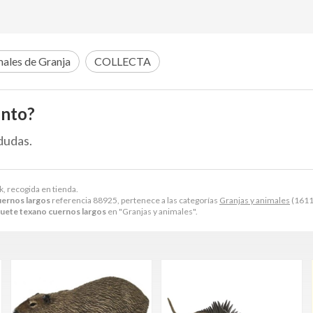
ales de Granja
COLLECTA
ento?
dudas.
k, recogida en tienda.
uernos largos
referencia 88925, pertenece a las categorías
Granjas y animales
(1611
guete texano cuernos largos
en "Granjas y animales".