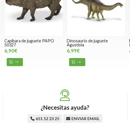
c
Capibara de juguete PAPO
Dinosaurio de juguete
50327
Agustinia
6,90€
6,99€
¿Necesitas ayuda?
651 52 23 25
ENVIAR EMAIL