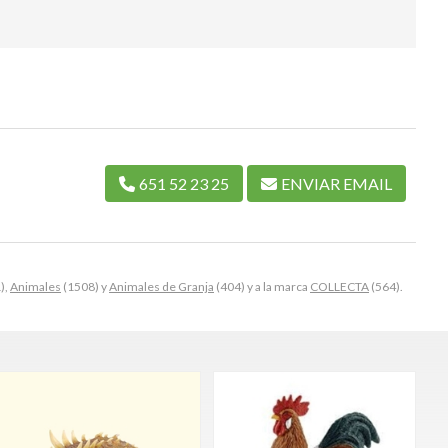
651 52 23 25
ENVIAR EMAIL
),
Animales
(1508) y
Animales de Granja
(404) y a la marca
COLLECTA
(564).