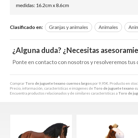
medidas: 16.2cm x 8.6cm
Clasificado en:
Granjas y animales
Animales
Anim
¿Alguna duda? ¿Necesitas asesorami
Ponte en contacto con nosotros y resolveremos tus 
Comprar
Toro de juguete texano cuernos largos
por
9,95
€
. Producto en stoc
Precio, información, características e imágenes de
Toro de juguete texano c
Encuentra productos relacionados y de similares características a
Toro de ju