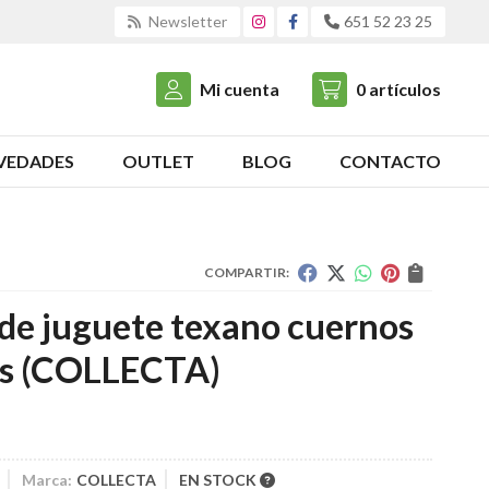
Newsletter
651 52 23 25
Mi cuenta
0
artículos
VEDADES
OUTLET
BLOG
CONTACTO
COMPARTIR:
de juguete texano cuernos
s
(COLLECTA)
Marca:
COLLECTA
EN STOCK