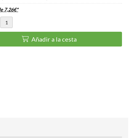
de
7,26
€
*
Añadir a la cesta