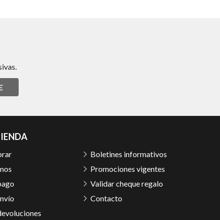
ivas.
E
TIENDA
rar
Boletines informativos
mos
Promociones vigentes
pago
Validar cheque regalo
nvío
Contacto
devoluciones