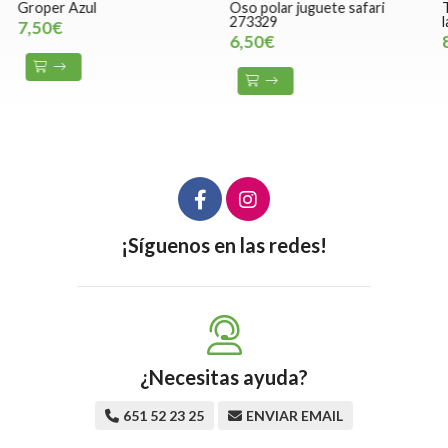
Groper Azul
Oso polar juguete safari
T
273329
l
7,50€
6,50€
¡Síguenos en las redes!
¿Necesitas ayuda?
651 52 23 25
ENVIAR EMAIL