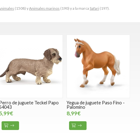
Animales
(1508) y
Animales marinos
(190) y a la marca
Safari
(197).
Perro de juguete Teckel Papo
Yegua de juguete Paso Fino -
54043
Palomino
5,99€
8,99€