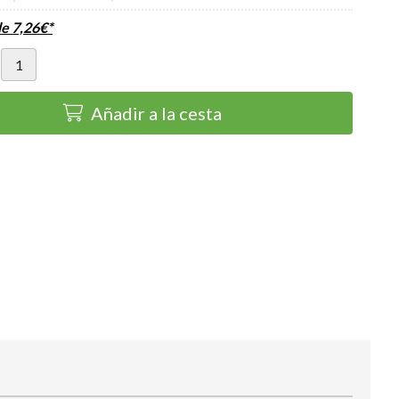
de
7,26
€
*
Añadir a la cesta