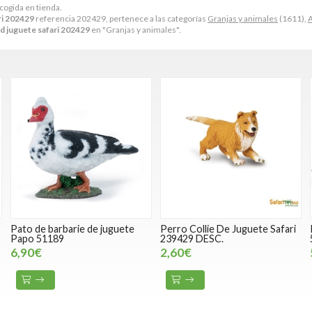
ecogida en tienda.
ri 202429
referencia 202429, pertenece a las categorías
Granjas y animales
(1611),
d juguete safari 202429
en "Granjas y animales".
Pato de barbarie de juguete
Perro Collie De Juguete Safari
Papo 51189
239429 DESC.
6,90€
2,60€