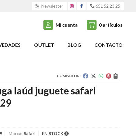
Newsletter
651 52 23 25
Mi cuenta
0
artículos
VEDADES
OUTLET
BLOG
CONTACTO
COMPARTIR:
ga laúd juguete safari
29
9
Marca:
Safari
EN STOCK