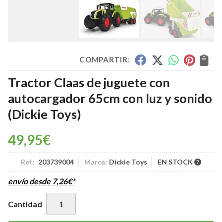
COMPARTIR:
Tractor Claas de juguete con
autocargador 65cm con luz y sonido
(Dickie Toys)
49,95
€
Ref.:
203739004
Marca:
Dickie Toys
EN STOCK
envío desde
7,26
€
*
Cantidad