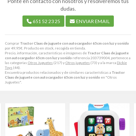
Ponte en contacto con nosotros y resolveremos tus
dudas.
651 52 23 25
ENVIAR EMAIL
Comprar
Tractor Claas de juguete con autocargador 65cm con luz y sonido
por
49,95
€
. Producto en stock, recogida en tienda.
Precio, información, características e imágenes de
Tractor Claas de juguete
con autocargador 65cm con luz y sonido
referencia 203739004, pertenece a
las categorías
Otros Juguetes
(217) y
Otros juguetes
(73) y a la marca
Dickie
Toys
(44).
Encuentra productos relacionados y de similares características a
Tractor
Claas de juguete con autocargador 65cm con luz y sonido
en "Otros
Juguetes".