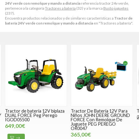
24V verde con remolque y mando a distancia
referencia tractor 24v verde,
pertenece a la categoría
Tractores a batería
(32) y a la marca
Busto juguetes
(237).
Encuentra productos relacionados y de similares características a
Tractor de
batería 24V verde con remolque y mando a distancia
en "Tractores a batería".
aza
Tractor De Batería 12V Para
Tractor de batería 12v rojo
Niños JOHN DEERE GROUND
299,00€
220,00€
FORCE Con Remolque De
Juguete PEG PEREGO
OR0047
365,00€