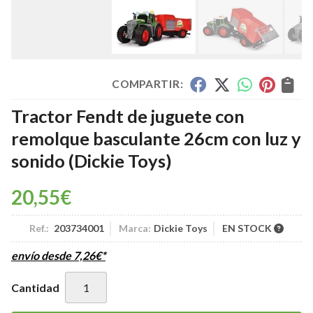
COMPARTIR:
Tractor Fendt de juguete con
remolque basculante 26cm con luz y
sonido
(Dickie Toys)
20,55
€
Ref.:
203734001
Marca:
Dickie Toys
EN STOCK
envío desde
7,26
€
*
Cantidad