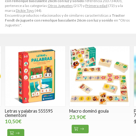
con remolque basculante 26cm con luz y sonido
referencia 203734001,
pertenece a las categorías
Otros Juguetes
(217) y
Primera edad
(72) y a la
marca
Dickie Toys
(44).
Encuentra productos relacionados y de similares características a
Tractor
Fendt de juguete con remolque basculante 26cm con luz y sonido
en "Otros
Juguetes".
Macro dominó goula
Poni de juguete Playmobil
70522
23,90€
15,50€
12,50€