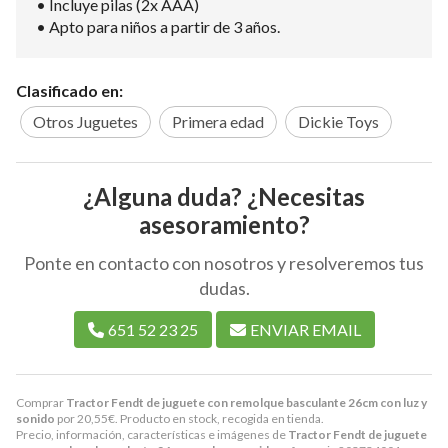
• Incluye pilas (2x AAA)
• Apto para niños a partir de 3 años.
Clasificado en:
Otros Juguetes
Primera edad
Dickie Toys
¿Alguna duda? ¿Necesitas
asesoramiento?
Ponte en contacto con nosotros y resolveremos tus
dudas.
651 52 23 25
ENVIAR EMAIL
Comprar
Tractor Fendt de juguete con remolque basculante 26cm con luz y
sonido
por
20,55
€
. Producto en stock, recogida en tienda.
Precio, información, características e imágenes de
Tractor Fendt de juguete