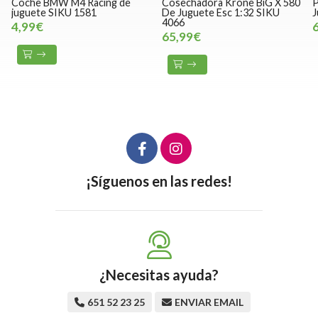
Coche BMW M4 Racing de
Cosechadora Krone BiG X 580
P
juguete SIKU 1581
De Juguete Esc 1:32 SIKU
J
4066
4,99€
65,99€
¡Síguenos en las redes!
¿Necesitas ayuda?
651 52 23 25
ENVIAR EMAIL