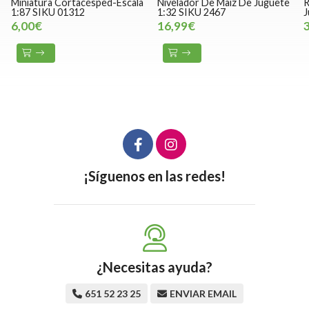
Miniatura Cortacésped-Escala
Nivelador De Maíz De Juguete
R
1:87 SIKU 01312
1:32 SIKU 2467
J
6,00€
16,99€
¡Síguenos en las redes!
¿Necesitas ayuda?
651 52 23 25
ENVIAR EMAIL