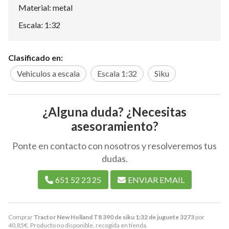
Material: metal
Escala: 1:32
Clasificado en:
Vehiculos a escala
Escala 1:32
Siku
¿Alguna duda? ¿Necesitas
asesoramiento?
Ponte en contacto con nosotros y resolveremos tus
dudas.
651 52 23 25
ENVIAR EMAIL
Comprar
Tractor New Holland T8 390 de siku 1:32 de juguete 3273
por
40,85
€
. Producto no disponible, recogida en tienda.