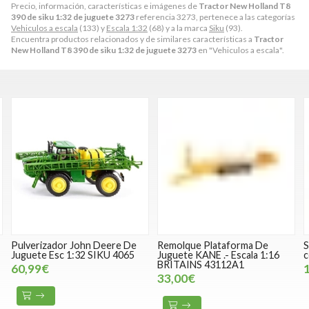
Precio, información, características e imágenes de
Tractor New Holland T8
390 de siku 1:32 de juguete 3273
referencia 3273, pertenece a las categorías
Vehiculos a escala
(133) y
Escala 1:32
(68) y a la marca
Siku
(93).
Encuentra productos relacionados y de similares características a
Tractor
New Holland T8 390 de siku 1:32 de juguete 3273
en "Vehiculos a escala".
Pulverizador John Deere De
Remolque Plataforma De
S
Juguete Esc 1:32 SIKU 4065
Juguete KANE .- Escala 1:16
c
BRITAINS 43112A1
60,99€
33,00€