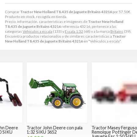
Comprar
Tractor New Holland T8.435 de juguete Britains 43216
por
57,50
€
.
Producto en stock, recogida en tienda.
Precio, información, características e imágenes de
Tractor New Holland
T8.435 de juguete Britains 43216
referencia 43216, pertenece a las
categorías
Vehiculos a escala
(133) y
Escala 1:32
(68) y a la marca
Britains
(39).
Encuentra productos relacionados y de similares características a
Tractor
New Holland T8.435 de juguete Britains 43216
en "Vehiculos a escala".
Tractor John Deere con pala
Tractor Masey Ferguson +
T
1:32 SIKU 3652
Remolque Pottinger De
j
Juguete Esc 1:50 SIKU 1987