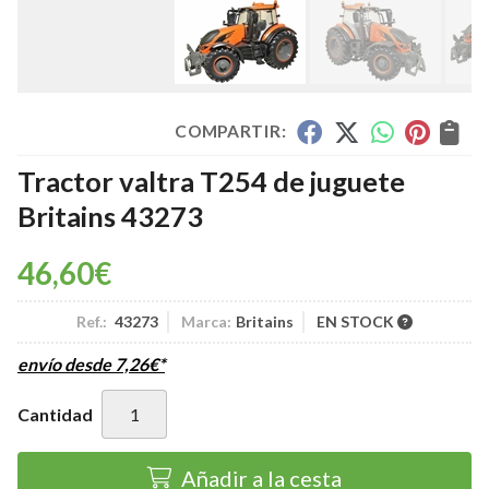
COMPARTIR:
Tractor valtra T254 de juguete
Britains 43273
46,60
€
Ref.:
43273
Marca:
Britains
EN STOCK
envío desde
7,26
€
*
Cantidad
Añadir a la cesta