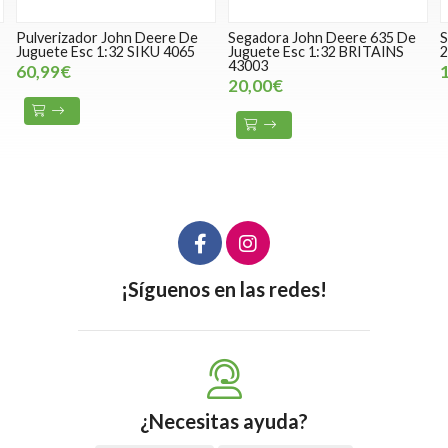
Pulverizador John Deere De
Segadora John Deere 635 De
Juguete Esc 1:32 SIKU 4065
Juguete Esc 1:32 BRITAINS
2
43003
60,99€
20,00€
¡Síguenos en las redes!
¿Necesitas ayuda?