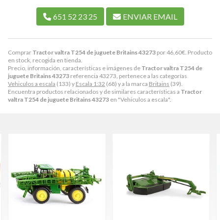
651 52 23 25
ENVIAR EMAIL
Comprar
Tractor valtra T254 de juguete Britains 43273
por
46,60
€
. Producto
en stock, recogida en tienda.
Precio, información, características e imágenes de
Tractor valtra T254 de
juguete Britains 43273
referencia 43273, pertenece a las categorías
Vehiculos a escala
(133) y
Escala 1:32
(68) y a la marca
Britains
(39).
Encuentra productos relacionados y de similares características a
Tractor
valtra T254 de juguete Britains 43273
en "Vehiculos a escala".