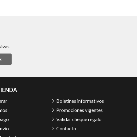
ivas.
E
TIENDA
rar
Boletines informativos
mos
Promociones vigentes
pago
Validar cheque regalo
nvío
Contacto