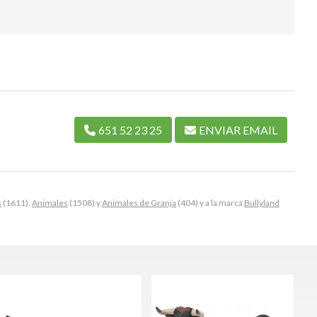
651 52 23 25
ENVIAR EMAIL
s
(1611),
Animales
(1508) y
Animales de Granja
(404) y a la marca
Bullyland