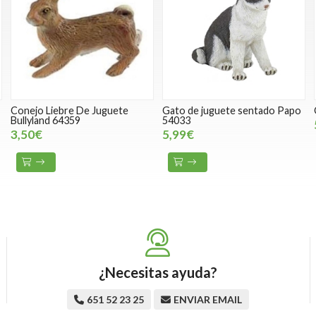
Conejo Liebre De Juguete
Gato de juguete sentado Papo
Bullyland 64359
54033
3,50€
5,99€
¿Necesitas ayuda?
651 52 23 25
ENVIAR EMAIL