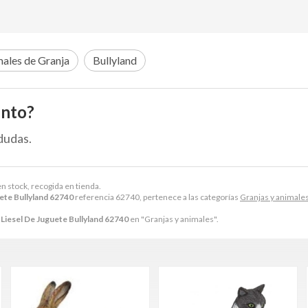
ales de Granja
Bullyland
ento?
dudas.
en stock, recogida en tienda.
uete Bullyland 62740
referencia 62740, pertenece a las categorías
Granjas y animale
 Liesel De Juguete Bullyland 62740
en "Granjas y animales".