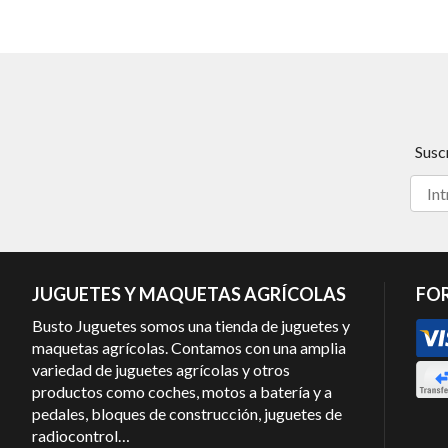
Susc
JUGUETES Y MAQUETAS AGRÍCOLAS
FO
Busto Juguetes somos una tienda de juguetes y
maquetas agrícolas. Contamos con una amplia
variedad de juguetes agrícolas y otros
productos como coches, motos a batería y a
pedales, bloques de construcción, juguetes de
radiocontrol…