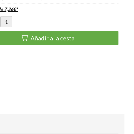
de
7,26
€
*
Añadir a la cesta