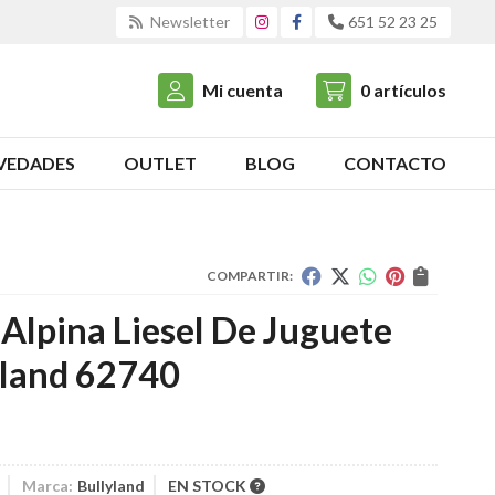
Newsletter
651 52 23 25
Mi cuenta
0
artículos
VEDADES
OUTLET
BLOG
CONTACTO
COMPARTIR:
Alpina Liesel De Juguete
yland 62740
Marca:
Bullyland
EN STOCK