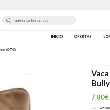
Buscar
INICIO
OFERTAS
NO
land 62740
Vaca 
Bull
7,80
€
Ref.:
62740