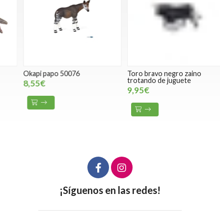
Okapi papo 50076
Toro bravo negro zaino
T
trotando de juguete
W
8,55€
9,95€
¡Síguenos en las redes!