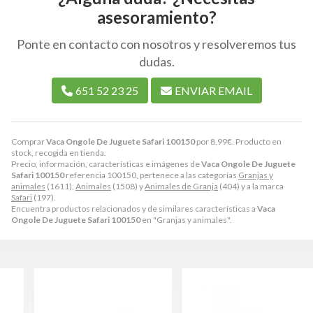
asesoramiento?
Ponte en contacto con nosotros y resolveremos tus
dudas.
651 52 23 25
ENVIAR EMAIL
Comprar
Vaca Ongole De Juguete Safari 100150
por
8,99
€
. Producto en
stock, recogida en tienda.
Precio, información, características e imágenes de
Vaca Ongole De Juguete
Safari 100150
referencia 100150, pertenece a las categorías
Granjas y
animales
(1611),
Animales
(1508) y
Animales de Granja
(404) y a la marca
Safari
(197).
Encuentra productos relacionados y de similares características a
Vaca
Ongole De Juguete Safari 100150
en "Granjas y animales".