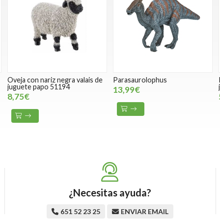
Oveja con nariz negra valais de
Parasaurolophus
juguete papo 51194
13,99€
8,75€
¿Necesitas ayuda?
651 52 23 25
ENVIAR EMAIL