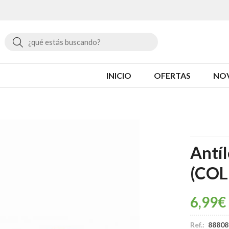
Buscar
INICIO
OFERTAS
NO
Antíl
(COL
6,99
€
Ref.:
88808