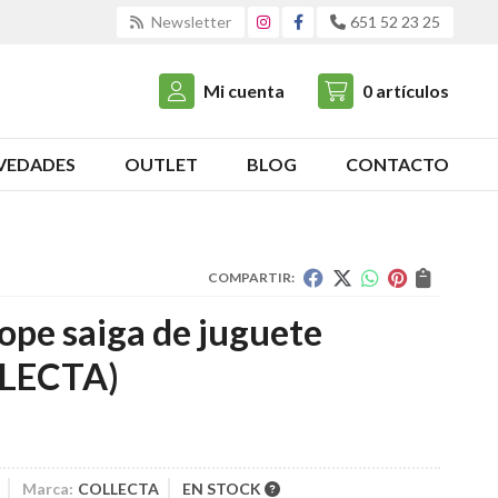
Newsletter
651 52 23 25
Mi cuenta
0
artículos
VEDADES
OUTLET
BLOG
CONTACTO
COMPARTIR:
ope saiga de juguete
LECTA)
Marca:
COLLECTA
EN STOCK