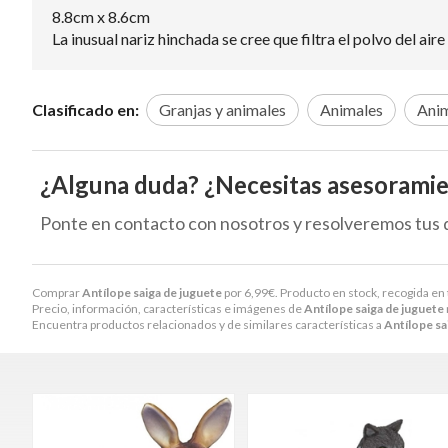
8.8cm x 8.6cm
La inusual nariz hinchada se cree que filtra el polvo del air
Clasificado en:
Granjas y animales
Animales
Anim
¿Alguna duda? ¿Necesitas asesorami
Ponte en contacto con nosotros y resolveremos tus 
Comprar
Antílope saiga de juguete
por
6,99
€
. Producto en stock, recogida en 
Precio, información, características e imágenes de
Antílope saiga de juguete
Encuentra productos relacionados y de similares características a
Antílope sa