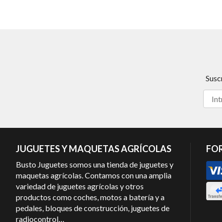
Susc
JUGUETES Y MAQUETAS AGRÍCOLAS
FO
Busto Juguetes somos una tienda de juguetes y
maquetas agrícolas. Contamos con una amplia
variedad de juguetes agrícolas y otros
productos como coches, motos a batería y a
pedales, bloques de construcción, juguetes de
radiocontrol…