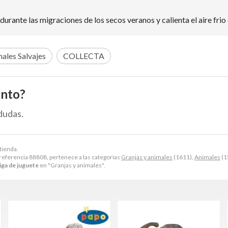
e durante las migraciones de los secos veranos y calienta el aire fri
ales Salvajes
COLLECTA
ento?
dudas.
tienda.
referencia 88808, pertenece a las categorías
Granjas y animales
(1611),
Animales
(1
iga de juguete
en "Granjas y animales".