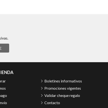
ivas.
E
TIENDA
rar
Boletines informativos
mos
Promociones vigentes
pago
Validar cheque regalo
nvío
Contacto