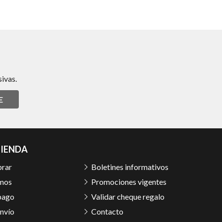
ivas.
E
TIENDA
rar
Boletines informativos
mos
Promociones vigentes
pago
Validar cheque regalo
nvío
Contacto