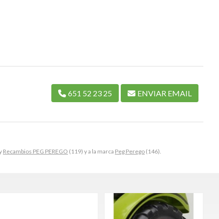
651 52 23 25
ENVIAR EMAIL
 y
Recambios PEG PEREGO
(119) y a la marca
Peg Perego
(146).