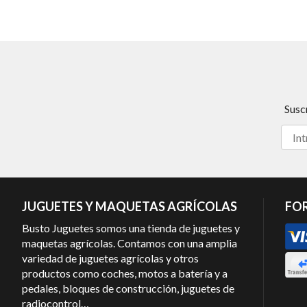
Susc
JUGUETES Y MAQUETAS AGRÍCOLAS
FO
Busto Juguetes somos una tienda de juguetes y
maquetas agrícolas. Contamos con una amplia
variedad de juguetes agrícolas y otros
productos como coches, motos a batería y a
pedales, bloques de construcción, juguetes de
radiocontrol…