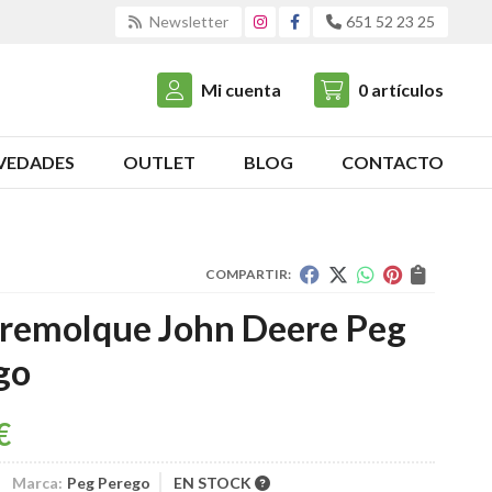
Newsletter
651 52 23 25
Mi cuenta
0
artículos
VEDADES
OUTLET
BLOG
CONTACTO
COMPARTIR:
 remolque John Deere Peg
go
€
Marca:
Peg Perego
EN STOCK