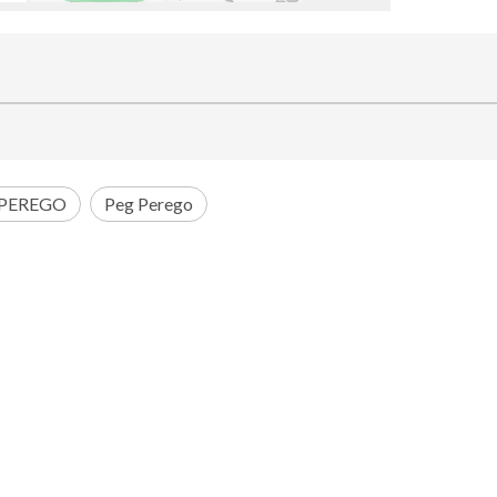
 PEREGO
Peg Perego