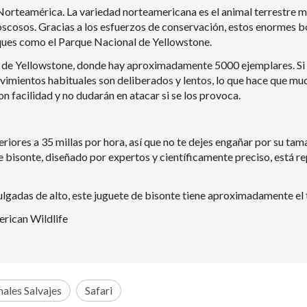
Norteamérica. La variedad norteamericana es el animal terrestre má
 boscosos. Gracias a los esfuerzos de conservación, estos enormes 
rques como el Parque Nacional de Yellowstone.
de Yellowstone, donde hay aproximadamente 5000 ejemplares. Si se
imientos habituales son deliberados y lentos, lo que hace que much
 facilidad y no dudarán en atacar si se los provoca.
eriores a 35 millas por hora, así que no te dejes engañar por su t
 bisonte, diseñado por expertos y científicamente preciso, está rep
adas de alto, este juguete de bisonte tiene aproximadamente el t
erican Wildlife
ales Salvajes
Safari