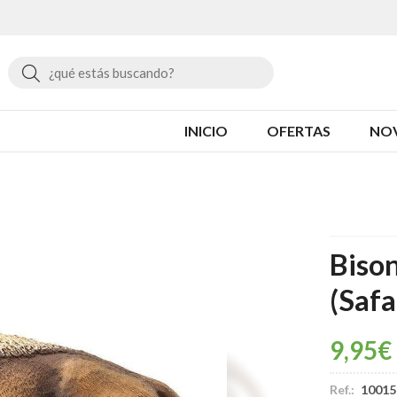
Buscar
INICIO
OFERTAS
NO
Biso
(Safa
9,95
€
Ref.:
10015