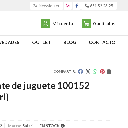
Newsletter
651 52 23 25
Mi cuenta
0
artículos
VEDADES
OUTLET
BLOG
CONTACTO
COMPARTIR:
nte de juguete 100152
ri)
2
Marca:
Safari
EN STOCK