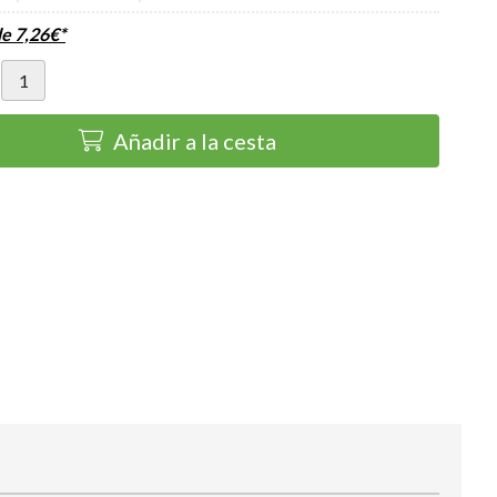
de
7,26
€
*
Añadir a la cesta