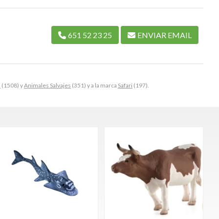
651 52 23 25
ENVIAR EMAIL
s
(1508) y
Animales Salvajes
(351) y a la marca
Safari
(197).