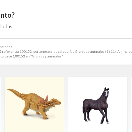
ento?
dudas.
n tienda.
2
referencia 100152, pertenece a las categorías
Granjas y animales
(1611),
Animale
 juguete 100152
en "Granjas y animales".