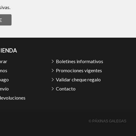
ivas.
E
TIENDA
rar
Boletines informativos
mos
Promociones vigentes
pago
Validar cheque regalo
nvío
Contacto
devoluciones
© PÁXINAS GALEGAS