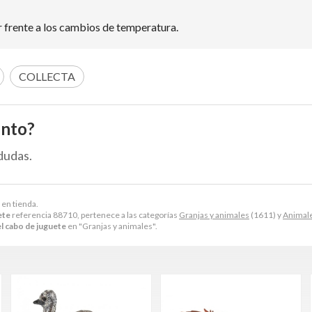
er frente a los cambios de temperatura.
COLLECTA
ento?
dudas.
 en tienda.
ete
referencia 88710, pertenece a las categorías
Granjas y animales
(1611) y
Animale
l cabo de juguete
en "Granjas y animales".