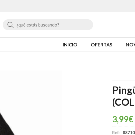
Buscar
INICIO
OFERTAS
NO
Pingü
(COL
3,99
€
Ref.:
88710