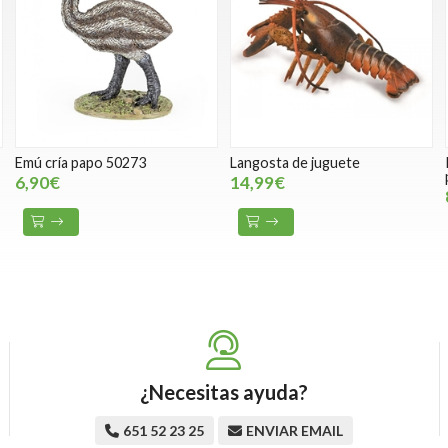
Emú cría papo 50273
Langosta de juguete
6,90€
14,99€
¿Necesitas ayuda?
651 52 23 25
ENVIAR EMAIL