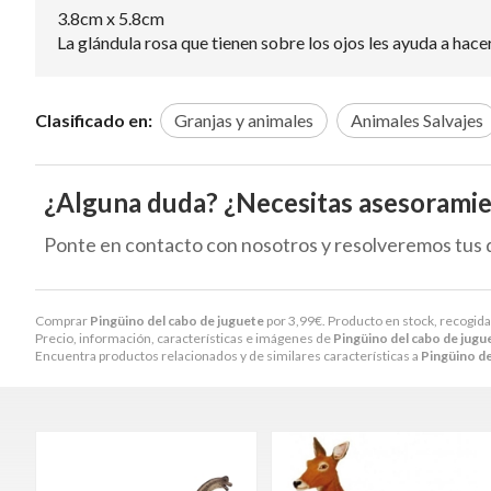
3.8cm x 5.8cm
La glándula rosa que tienen sobre los ojos les ayuda a hac
Clasificado en:
Granjas y animales
Animales Salvajes
¿Alguna duda? ¿Necesitas asesorami
Ponte en contacto con nosotros y resolveremos tus 
Comprar
Pingüino del cabo de juguete
por
3,99
€
. Producto en stock, recogida
Precio, información, características e imágenes de
Pingüino del cabo de jugu
Encuentra productos relacionados y de similares características a
Pingüino de