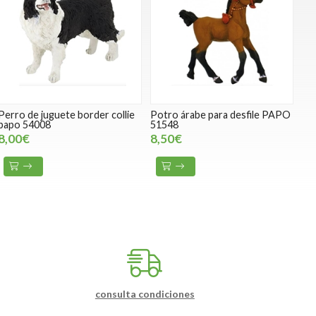
Perro de juguete border collie
Potro árabe para desfile PAPO
papo 54008
51548
8,00€
8,50€
consulta condiciones