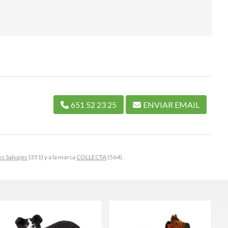
651 52 23 25
ENVIAR EMAIL
s Salvajes
(351) y a la marca
COLLECTA
(564).