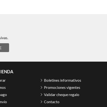
ivas.
E
TIENDA
rar
Boletines informativos
mos
Promociones vigentes
pago
Validar cheque regalo
nvío
Contacto