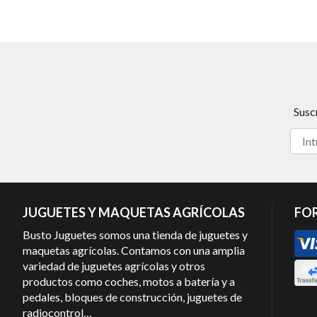
Susc
JUGUETES Y MAQUETAS AGRÍCOLAS
FO
Busto Juguetes somos una tienda de juguetes y
maquetas agrícolas. Contamos con una amplia
variedad de juguetes agrícolas y otros
productos como coches, motos a batería y a
pedales, bloques de construcción, juguetes de
radiocontrol…