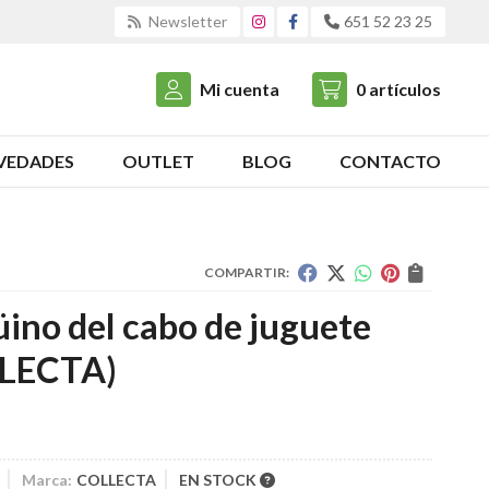
Newsletter
651 52 23 25
Mi cuenta
0
artículos
VEDADES
OUTLET
BLOG
CONTACTO
COMPARTIR:
ino del cabo de juguete
LECTA)
Marca:
COLLECTA
EN STOCK