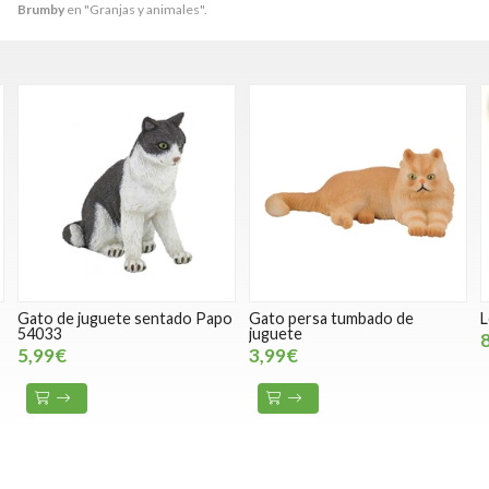
Brumby
en "Granjas y animales".
Gato de juguete sentado Papo
Gato persa tumbado de
L
54033
juguete
5,99€
3,99€