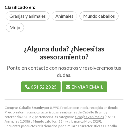
Clasificado en:
Granjas y animales
Animales
Mundo caballos
Mojo
¿Alguna duda? ¿Necesitas
asesoramiento?
Ponte en contacto con nosotros y resolveremos tus
dudas.
651 52 23 25
ENVIAR EMAIL
Comprar
Caballo Brumby
por
8,99
€
. Producto en stock, recogida en tienda.
Precio, información, características e imágenes de
Caballo Brumby
referencia 381059, pertenece a las categorías
Granjas y animales
(1611),
Animales
(1508) y
Mundo caballos
(234) y a la marca
Mojo
(329).
Encuentra productos relacionados y de similares características a
Caballo