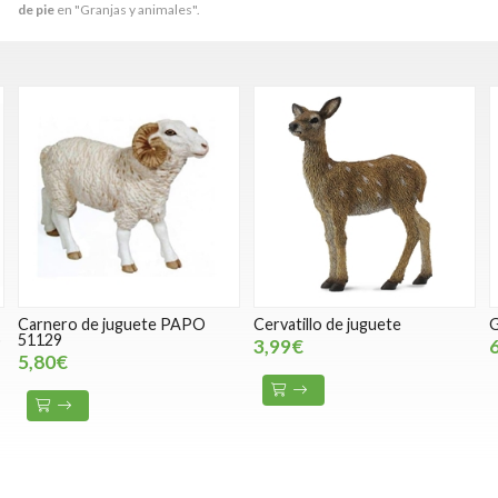
de pie
en "Granjas y animales".
Carnero de juguete PAPO
Cervatillo de juguete
G
o
51129
3,99€
5,80€