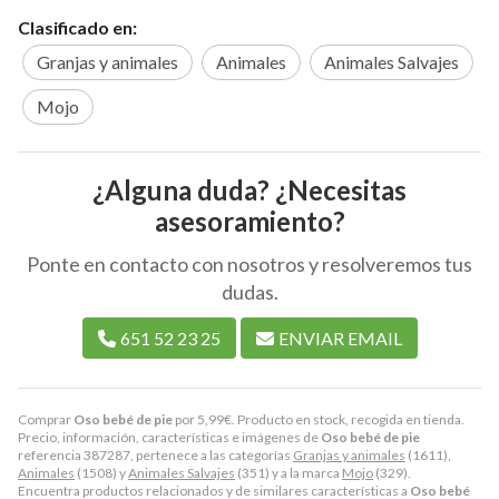
Clasificado en:
Granjas y animales
Animales
Animales Salvajes
Mojo
¿Alguna duda? ¿Necesitas
asesoramiento?
Ponte en contacto con nosotros y resolveremos tus
dudas.
651 52 23 25
ENVIAR EMAIL
Comprar
Oso bebé de pie
por
5,99
€
. Producto en stock, recogida en tienda.
Precio, información, características e imágenes de
Oso bebé de pie
referencia 387287, pertenece a las categorías
Granjas y animales
(1611),
Animales
(1508) y
Animales Salvajes
(351) y a la marca
Mojo
(329).
Encuentra productos relacionados y de similares características a
Oso bebé