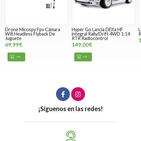
Drone Micospy Fpv Cámara
Hyper Go Lancia DElta HF
L
Wifi Headless Flyback De
integral Rally/Drift 4WD 1:14
R
Juguete
RTR Radiocontrol
69,99€
149,00€
¡Síguenos en las redes!