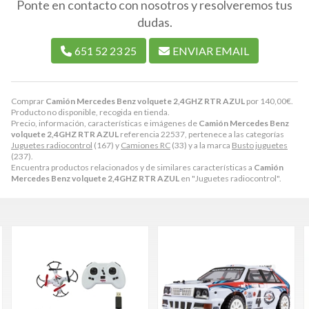
Ponte en contacto con nosotros y resolveremos tus
dudas.
651 52 23 25
ENVIAR EMAIL
Comprar
Camión Mercedes Benz volquete 2,4GHZ RTR AZUL
por
140,00
€
.
Producto no disponible, recogida en tienda.
Precio, información, características e imágenes de
Camión Mercedes Benz
volquete 2,4GHZ RTR AZUL
referencia 22537, pertenece a las categorías
Juguetes radiocontrol
(167) y
Camiones RC
(33) y a la marca
Busto juguetes
(237).
Encuentra productos relacionados y de similares características a
Camión
Mercedes Benz volquete 2,4GHZ RTR AZUL
en "Juguetes radiocontrol".