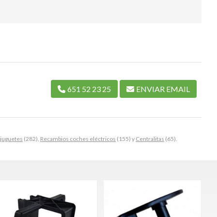
651 52 23 25
ENVIAR EMAIL
juguetes
(282),
Recambios coches eléctricos
(155) y
Centralitas
(65).