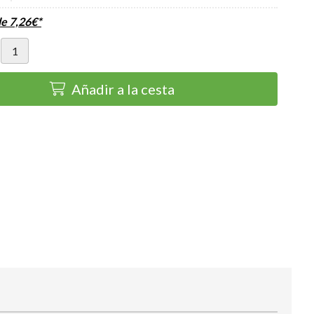
de
7,26
€
*
Añadir a la cesta