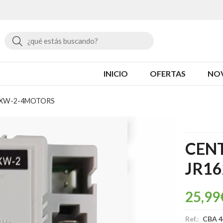
Buscar
INICIO
OFERTAS
NO
RXW-2-4MOTORS
CEN
JR1
25,99
Ref.:
CBA 4