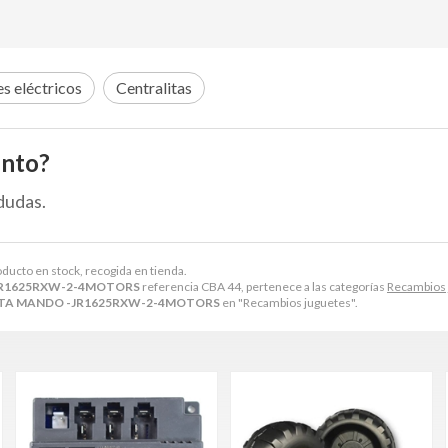
s eléctricos
Centralitas
ento?
dudas.
oducto en stock, recogida en tienda.
JR1625RXW-2-4MOTORS
referencia CBA 44, pertenece a las categorías
Recambios 
TA MANDO -JR1625RXW-2-4MOTORS
en "Recambios juguetes".