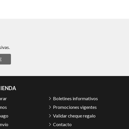
ivas.
E
TIENDA
rar
Boletines informativos
mos
Promociones vigentes
pago
Validar cheque regalo
nvío
Contacto