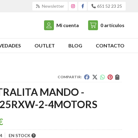
Newsletter
651 52 23 25
Mi cuenta
0
artículos
VEDADES
OUTLET
BLOG
CONTACTO
COMPARTIR:
TRALITA MANDO -
625RXW-2-4MOTORS
€
4
EN STOCK