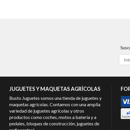
Susc
JUGUETES Y MAQUETAS AGRÍCOLAS
FO
Busto Juguetes somos una tienda de juguetes y
maquetas agrícolas. Contamos con una amplia
variedad de juguetes agrícolas y otros
productos como coches, motos a batería y a
pedales, bloques de construcción, juguetes de
radiocontrol…