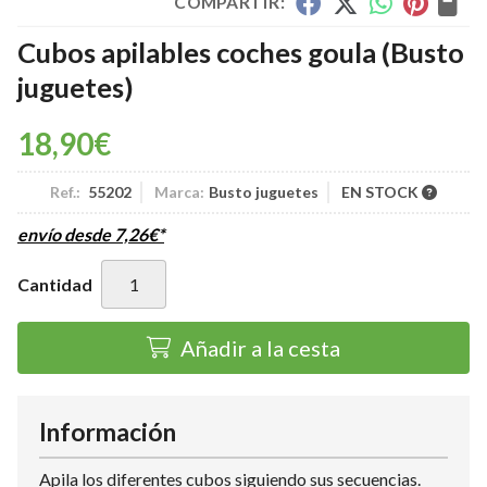
COMPARTIR:
Cubos apilables coches goula
(Busto
juguetes)
18,90
€
Ref.:
55202
Marca:
Busto juguetes
EN STOCK
envío desde
7,26
€
*
Cantidad
Añadir a la cesta
Información
Apila los diferentes cubos siguiendo sus secuencias.