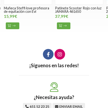
e
Muñeca Steffi love profesora
Patinete Scooter Rojo con luz
P
de equitación con Evi
JAMARA 461650
2
15,99€
37,99€
¡Síguenos en las redes!
¿Necesitas ayuda?
651 52 23 25
ENVIAR EMAIL