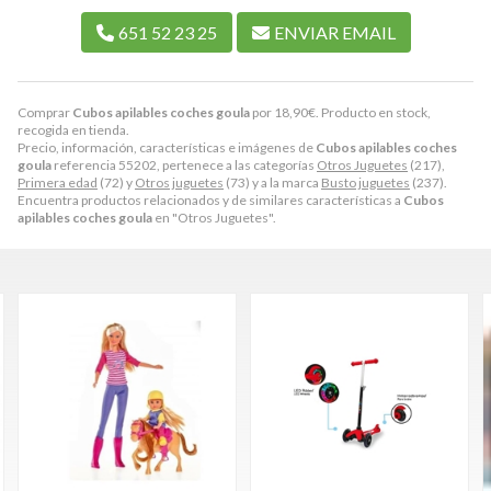
651 52 23 25
ENVIAR EMAIL
Comprar
Cubos apilables coches goula
por
18,90
€
. Producto en stock,
recogida en tienda.
Precio, información, características e imágenes de
Cubos apilables coches
goula
referencia 55202, pertenece a las categorías
Otros Juguetes
(217),
Primera edad
(72) y
Otros juguetes
(73) y a la marca
Busto juguetes
(237).
Encuentra productos relacionados y de similares características a
Cubos
apilables coches goula
en "Otros Juguetes".