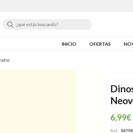
Buscar
INICIO
OFERTAS
NO
nator
Dino
Neov
6,99
€
Ref.:
88798