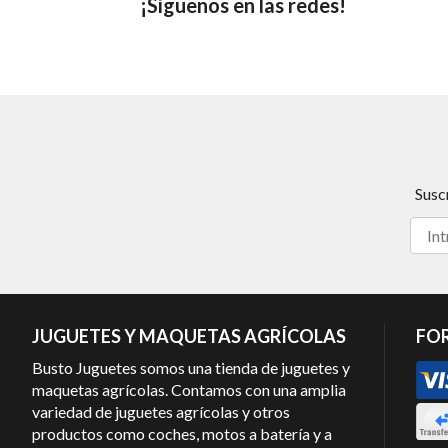
¡Síguenos en las redes!
Susc
JUGUETES Y MAQUETAS AGRÍCOLAS
FO
Busto Juguetes somos una tienda de juguetes y
maquetas agrícolas. Contamos con una amplia
variedad de juguetes agrícolas y otros
productos como coches, motos a batería y a