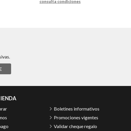
consulta condiciones
ivas.
E
TIENDA
rar
Boletines informativos
mos
Promociones vigentes
pago
Validar cheque regalo