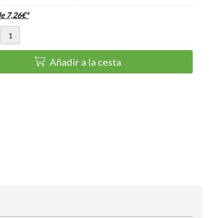
de
7,26
€
*
Añadir a la cesta