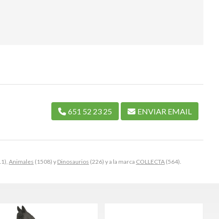
651 52 23 25
ENVIAR EMAIL
1),
Animales
(1508) y
Dinosaurios
(226) y a la marca
COLLECTA
(564).