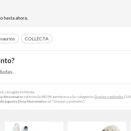
o hasta ahora.
saurios
COLLECTA
ento?
dudas.
ck, recogida en tienda.
rop Neovenator
referencia 88798, pertenece a las categorías
Granjas y animales
(161
 de juguete Drop Neovenator
en "Granjas y animales".