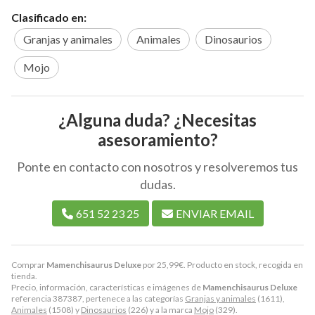
Clasificado en:
Granjas y animales
Animales
Dinosaurios
Mojo
¿Alguna duda? ¿Necesitas
asesoramiento?
Ponte en contacto con nosotros y resolveremos tus
dudas.
651 52 23 25
ENVIAR EMAIL
Comprar
Mamenchisaurus Deluxe
por
25,99
€
. Producto en stock, recogida en
tienda.
Precio, información, características e imágenes de
Mamenchisaurus Deluxe
referencia 387387, pertenece a las categorías
Granjas y animales
(1611),
Animales
(1508) y
Dinosaurios
(226) y a la marca
Mojo
(329).