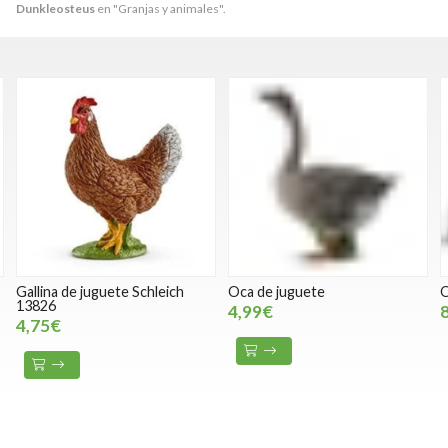
Dunkleosteus
en "Granjas y animales".
Gallina de juguete Schleich
Oca de juguete
O
13826
4,99€
4,75€