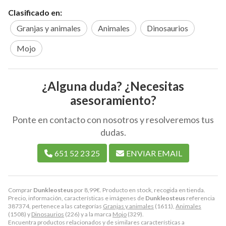
Clasificado en:
Granjas y animales
Animales
Dinosaurios
Mojo
¿Alguna duda? ¿Necesitas
asesoramiento?
Ponte en contacto con nosotros y resolveremos tus
dudas.
651 52 23 25
ENVIAR EMAIL
Comprar
Dunkleosteus
por
8,99
€
. Producto en stock, recogida en tienda.
Precio, información, características e imágenes de
Dunkleosteus
referencia
387374, pertenece a las categorías
Granjas y animales
(1611),
Animales
(1508) y
Dinosaurios
(226) y a la marca
Mojo
(329).
Encuentra productos relacionados y de similares características a