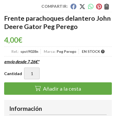
COMPARTIR:
Frente parachoques delantero John
Deere Gator Peg Perego
4,00
€
Ref.:
spst9028n
Marca:
Peg Perego
EN STOCK
envío desde
7,26
€
*
Cantidad
Añadir a la cesta
Información