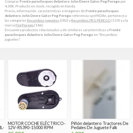
Comprar
Frente parachoques delantero John Deere Gator Peg Perego
por
4,00
€
. Producto en stock, recogida en tienda.
Precio, información, características e imágenes de
Frente parachoques
delantero John Deere Gator Peg Perego
referencia spst9028n, pertenece a
las categorías
Recambios juguetes
(282) y
Recambios PEG PEREGO
(119) y a la
marca
Peg Perego
(146).
Encuentra productos relacionados y de similares características a
Frente
parachoques delantero John Deere Gator Peg Perego
en "Recambios
juguetes".
MOTOR COCHE ELÉCTRICO-
Piñón delantero Tractores De
S
-
12V-RS390-15000 RPM
Pedales De Juguete Falk
b
p