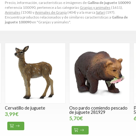
Precio, información, características e imágenes de
Gallina de juguete 100090
referencia 100090, pertenece a las categorías
Granjas y animales
(1611),
Animales
(1508) y
Animales de Granja
(404) y a la marca
Safari
(197).
Encuentra productos relacionados y de similares características a
Gallina de
juguete 100090
en "Granjas y animales".
Cervatillo de juguete
Oso pardo comiendo pescado
P
de juguete 281929
5
3,99€
5,70€