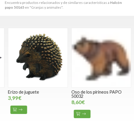
Encuentra productos relacionados y de similares características a
Halcón
papo 50165
en "Granjas y animales".
Erizo de juguete
Oso de los pirineos PAPO
O
50032
3,99€
8,60€