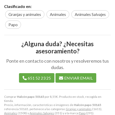
Clasificado en:
Granjas y animales
Animales
Animales Salvajes
Papo
¿Alguna duda? ¿Necesitas
asesoramiento?
Ponte en contacto con nosotros y resolveremos tus
dudas.
651 52 23 25
ENVIAR EMAIL
Comprar
Halcón papo 50165
por
8,55
€
. Producto en stock, recogida en
tienda.
Precio, información, características e imágenes de
Halcón papo 50165
referencia 50165, pertenece a las categorías
Granjas y animales
(1611),
Animales
(1508) y
Animales Salvajes
(351) y a la marca
Papo
(291).