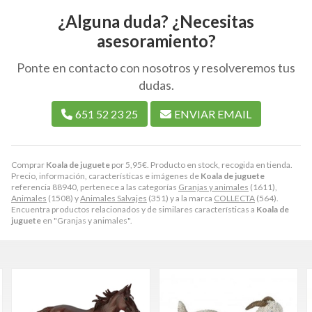
¿Alguna duda? ¿Necesitas
asesoramiento?
Ponte en contacto con nosotros y resolveremos tus
dudas.
651 52 23 25
ENVIAR EMAIL
Comprar
Koala de juguete
por
5,95
€
. Producto en stock, recogida en tienda.
Precio, información, características e imágenes de
Koala de juguete
referencia 88940, pertenece a las categorías
Granjas y animales
(1611),
Animales
(1508) y
Animales Salvajes
(351) y a la marca
COLLECTA
(564).
Encuentra productos relacionados y de similares características a
Koala de
juguete
en "Granjas y animales".