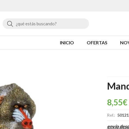
Buscar
INICIO
OFERTAS
NO
Mand
8,55
€
Ref.:
50121
envío des