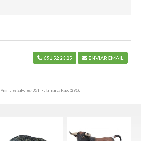
651 52 23 25
ENVIAR EMAIL
y
Animales Salvajes
(351) y a la marca
Papo
(291).