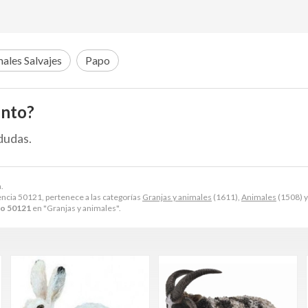
ales Salvajes
Papo
ento?
dudas.
.
ncia 50121, pertenece a las categorías
Granjas y animales
(1611),
Animales
(1508) 
po 50121
en "Granjas y animales".