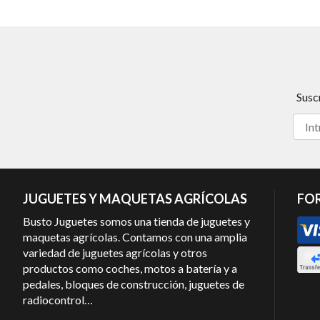
Susc
JUGUETES Y MAQUETAS AGRÍCOLAS
FO
Busto Juguetes somos una tienda de juguetes y
maquetas agrícolas. Contamos con una amplia
variedad de juguetes agrícolas y otros
productos como coches, motos a batería y a
pedales, bloques de construcción, juguetes de
radiocontrol…