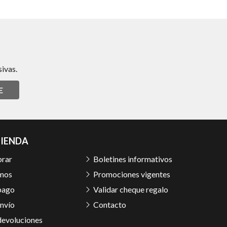
ivas.
E
TIENDA
rar
Boletines informativos
mos
Promociones vigentes
pago
Validar cheque regalo
nvío
Contacto
devoluciones