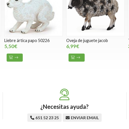
Liebre ártica papo 50226
Oveja de juguete jacob
5,50€
6,99€
¿Necesitas ayuda?
651 52 23 25
ENVIAR EMAIL