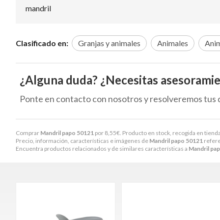
mandril
Clasificado en:
Granjas y animales
Animales
Anim
¿Alguna duda? ¿Necesitas asesorami
Ponte en contacto con nosotros y resolveremos tus 
Comprar
Mandril papo 50121
por
8,55
€
. Producto en stock, recogida en tienda
Precio, información, características e imágenes de
Mandril papo 50121
refere
Encuentra productos relacionados y de similares características a
Mandril pa