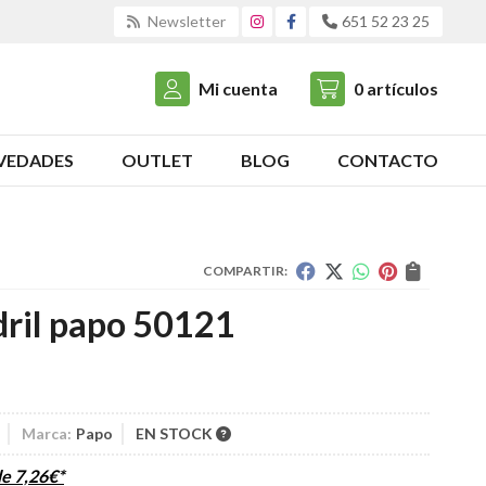
Newsletter
651 52 23 25
Mi cuenta
0
artículos
VEDADES
OUTLET
BLOG
CONTACTO
COMPARTIR:
ril papo 50121
Marca:
Papo
EN STOCK
de
7,26
€
*