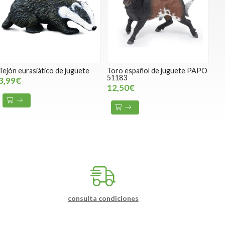
Tejón eurasiático de juguete
Toro español de juguete PAPO
51183
3,99€
12,50€
consulta condiciones