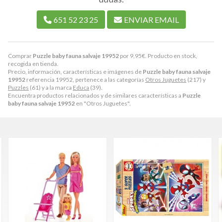
651 52 23 25
ENVIAR EMAIL
Comprar
Puzzle baby fauna salvaje 19952
por
9,95
€
. Producto en stock,
recogida en tienda.
Precio, información, características e imágenes de
Puzzle baby fauna salvaje
19952
referencia 19952, pertenece a las categorías
Otros Juguetes
(217) y
Puzzles
(61) y a la marca
Educa
(39).
Encuentra productos relacionados y de similares características a
Puzzle
baby fauna salvaje 19952
en "Otros Juguetes".