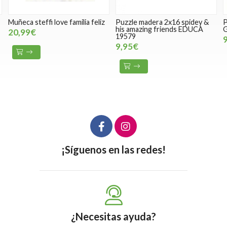
Muñeca steffi love familia feliz
Puzzle madera 2x16 spidey &
P
his amazing friends EDUCA
20,99€
19579
9,95€
¡Síguenos en las redes!
¿Necesitas ayuda?